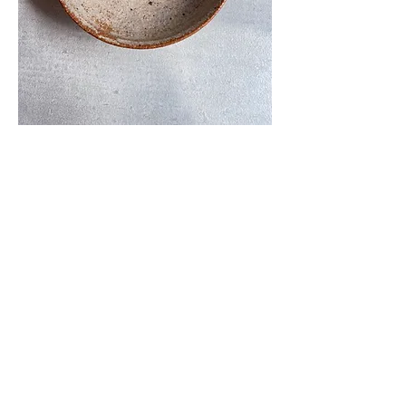
工藤工 m.g009 浅鉢五五寸
ナチュレ（タク-8 ）
価
￥1,760
格
在庫なし
■サイズ：直径16.2cm×高さ4.3cm
※手作りの為、大きさ、形、色、
模様がひとつずつ多少異なること
をご了承下さい。