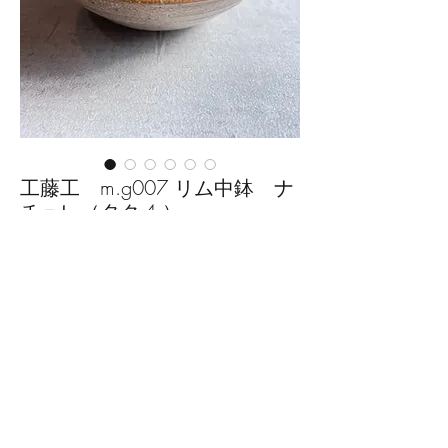
工藤工 m.g007 リム中鉢 ナ
チュレ（タク-4 ）
価
￥3,080
格
数量
*
カートに追加する