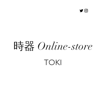
時器 Online-store
TOKI