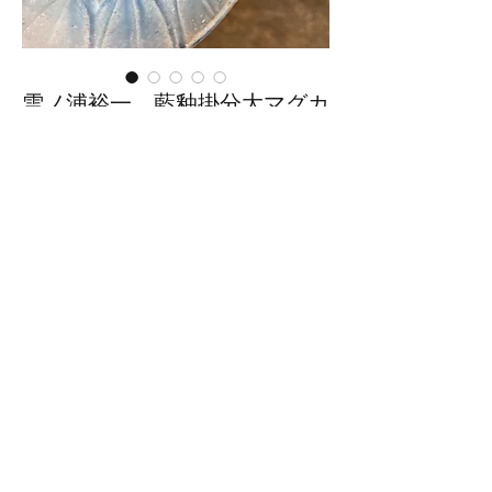
雪ノ浦裕一 藍釉掛分大マグカ
ップ（ゆ-43）
価
￥4,950
格
在庫なし
■サイズ：幅15.5cm×奥行
12.5cm×高さ8.7cm
※手作りの為、大きさ、形、色、
模様がひとつずつ多少異なること
をご了承下さい。