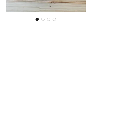
雪ノ浦裕一 粉引縞カップ
価
￥3,520
格
在庫なし
■サイズ：幅8.5cm×奥行8.5cm×高
さ8cm
※手作りの為、大きさ、形、色、
模様がひとつずつ多少異なること
をご了承下さい。