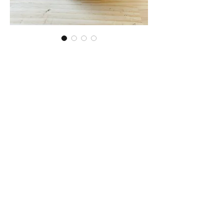
雪ノ浦裕一 灰釉輪花深鉢
価
￥3,850
格
在庫なし
■サイズ：幅14cm×奥行14.5cm×
高さ7cm
※手作りの為、大きさ、形、色、
模様がひとつずつ多少異なること
をご了承下さい。