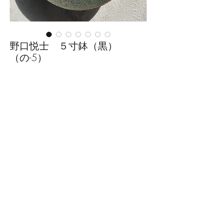
野口悦士 ５寸鉢（黒）
（の-5）
価
￥3,850
格
数量
*
カートに追加する
■サイズ：径15cm×高さ4.4cm
※手作りの為、大きさ、形、色、
模様がひとつずつ多少異なること
をご了承下さい。