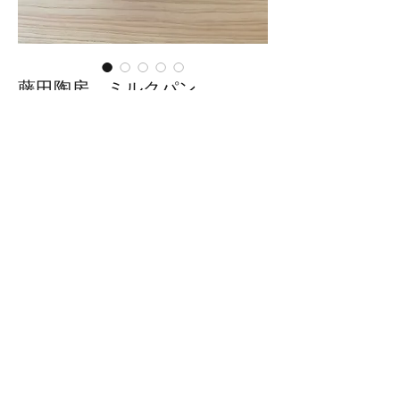
藤田陶房 ミルクパン
価
￥3,500
格
在庫なし
■サイズ：幅13cm(取っ手も含む)×
奥行9cm×高さ6cm
円部分の直径7cm
※手作りの為、大きさ、形、色、
模様がひとつずつ多少異なること
をご了承下さい。