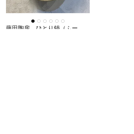
藤田陶房 ひとり鍋（ふー
39）
価
￥9,000
格
在庫なし
■サイズ：幅25.5cm(取っ手を含
む)×高さ7.5cm
※手作りの為、大きさ、形、色、
模様がひとつずつ多少異なること
をご了承下さい。