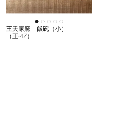
王天家窯 飯碗（小）
（王-47）
価
￥2,530
格
数量
*
カートに追加する
■サイズ：径11.5cm×高さ6.5cm
※手作りの為、大きさ、形、色、
模様がひとつずつ多少異なること
をご了承下さい。