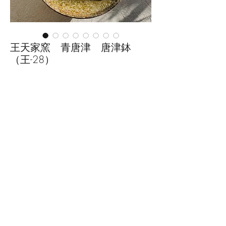
王天家窯 青唐津 唐津鉢
（王-28）
価
￥4,950
格
数量
*
カートに追加する
■サイズ：直径16.9cm×高さ6.9cm
※手作りの為、大きさ、形、色、
模様がひとつずつ多少異なること
をご了承下さい。