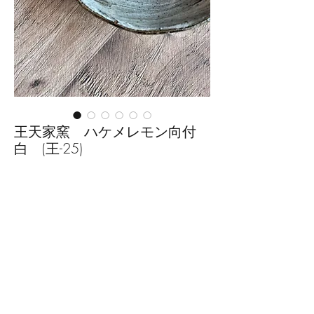
王天家窯 ハケメレモン向付
白 (王-25)
価
￥2,200
格
数量
*
カートに追加する