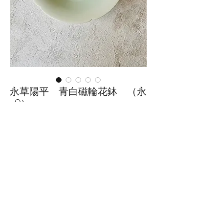
永草陽平 青白磁輪花鉢 （永
ｰ9）
価
￥6,600
格
数量
*
カートに追加する