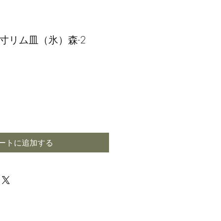
寸リム皿（氷）森-2
ートに追加する