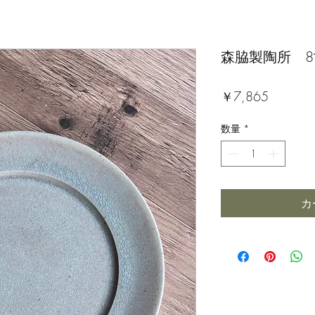
森脇製陶所 8
価
￥7,865
格
数量
*
カ