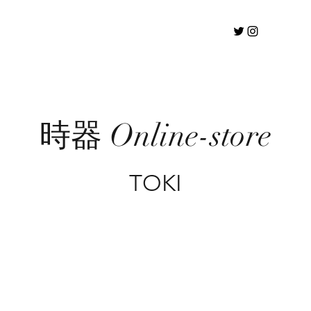
時器 Online-store
TOKI