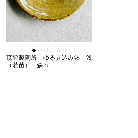
森脇製陶所 ゆる見込み鉢 浅
（若苗） 森-6
価
￥5,445
格
数量
*
カートに追加する