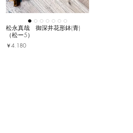
松永真哉 御深井花形鉢(青)
（松ー5）
価
￥4,180
格
数量
*
カートに追加する
■サイズ：幅15cm×奥行15cm×高
さ3.9cm
※手作りの為、大きさ、形、色、
模様がひとつずつ多少異なること