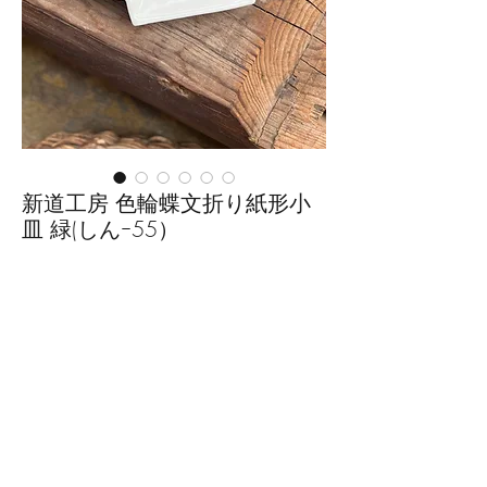
新道工房 色輪蝶文折り紙形小
皿 緑(しんｰ55）
価
￥2,750
格
数量
*
カートに追加する