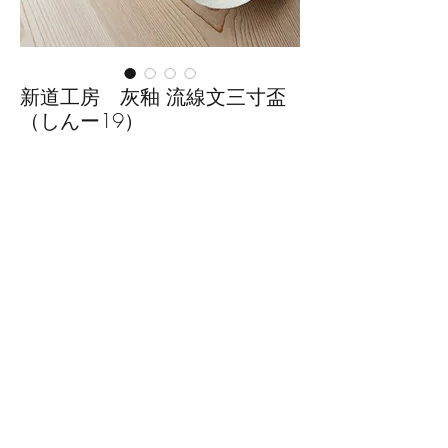
新道工房 灰釉 流線文三寸盃
（しんー19）
価
￥2,420
格
数量
*
カートに追加する
■サイズ：径9.2cm×高さ3.4cm
※手作りの為、大きさ、形、色、
模様がひとつずつ多少異なること
をご了承下さい。