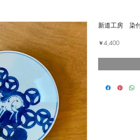
新道工房 染付
価
￥4,400
格