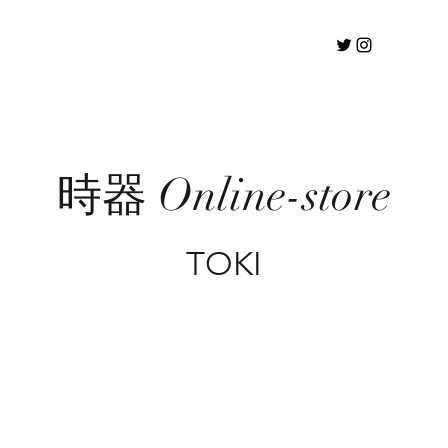
時器 Online-store
TOKI