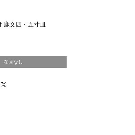
 鹿文四・五寸皿
在庫なし