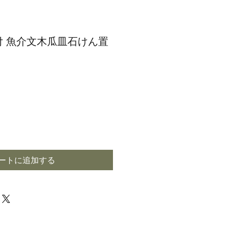
付 魚介文木瓜皿石けん置
ートに追加する