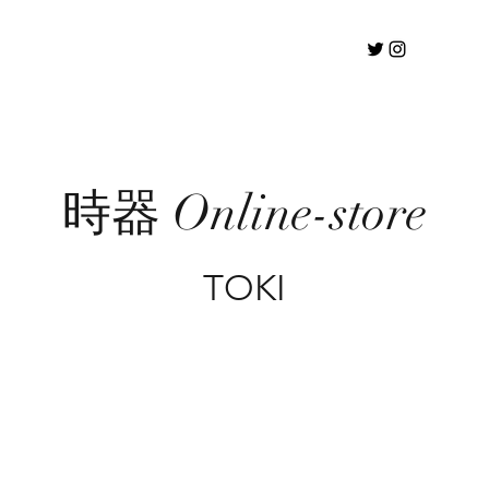
時器 Online-store
TOKI