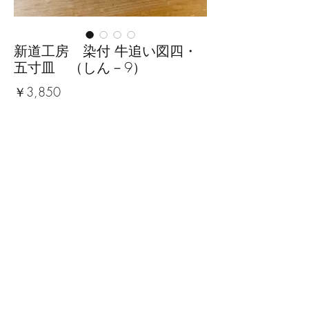
新道工房 染付 牛追い図四・
五寸皿 （しん－9）
価
￥3,850
格
数量
*
カートに追加する
■サイズ：径13.5cm×高さ2.7cm
※手作りの為、大きさ、形、色、
模様がひとつずつ多少異なること
をご了承下さい。