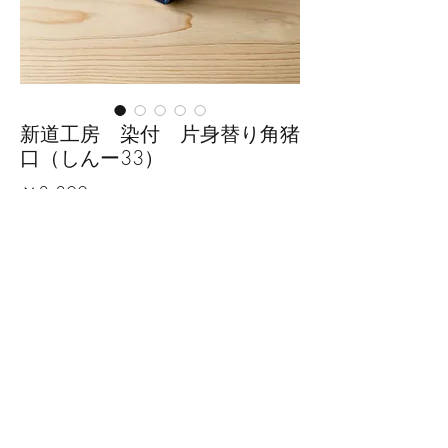
新道工房 染付 片身替り角猪
口（しんー33）
価
￥3,300
格
数量
*
カートに追加する
■サイズ：幅5cm×奥行5cm×高さ
5.8cm
※手作りの為、大きさ、形、色、