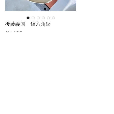
後藤義国 鎬六角鉢
価
￥6,000
格
数量
*
カートに追加する
サイズ：径21cm×高さ6.5cm
※手作りの為、大きさ、形、色、
模様がひとつずつ多少異なること
をご了承下さい。