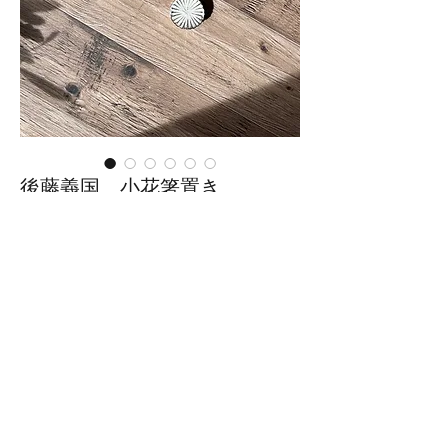
後藤義国 小花箸置き
価
￥990
格
数量
*
カートに追加する
■サイズ：直径3.5cm×高さ1cm