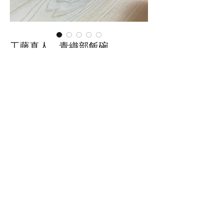
工藤真人 青織部飯碗
（真-11）
価
￥2,530
格
在庫なし
■サイズ：幅12cm×奥行12cm×高
さ6.5cm
※手作りの為、大きさ、形、色、
模様がひとつずつ多少異なること
をご了承下さい。