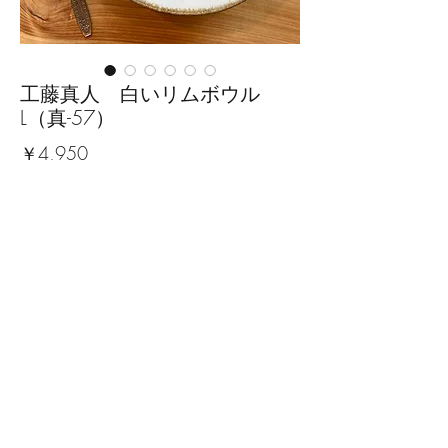
工藤真人 白いリムボウル
L（真-57）
価
￥4,950
格
数量
*
カートに追加する
■サイズ：幅8cm×奥行8cm×高さ
7.3cm
※手作りの為、大きさ、形、色、
模様がひとつずつ多少異なること