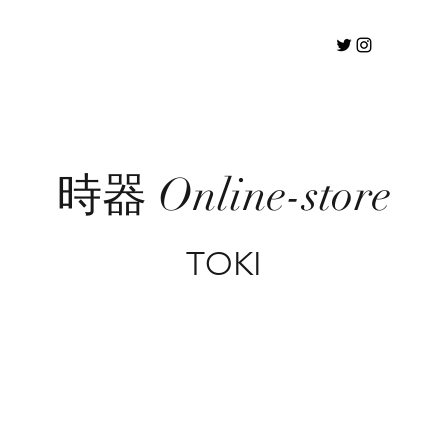
時器 Online-store
TOKI