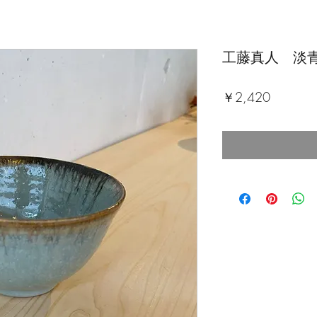
工藤真人 淡青
価
￥2,420
格