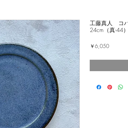
工藤真人 コ
24cm（真-44
価
￥6,050
格