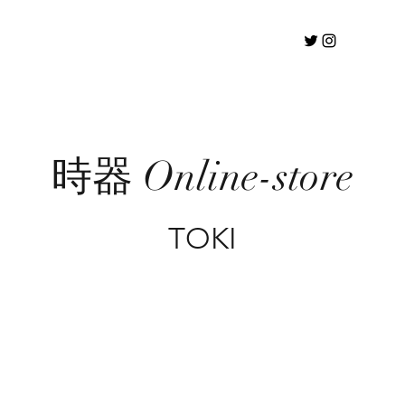
時器 Online-store
TOKI