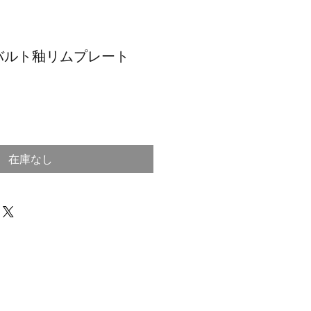
バルト釉リムプレート
）
在庫なし