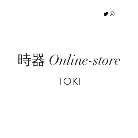
時器 Online-store
TOKI