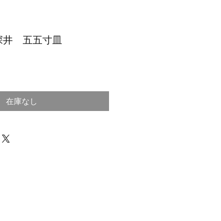
深井 五五寸皿
在庫なし