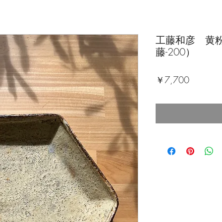
工藤和彦 黄
藤-200）
価
￥7,700
格