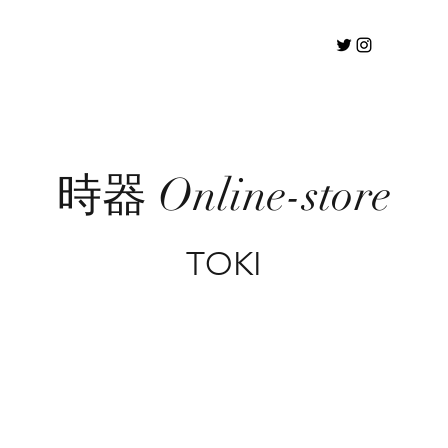
時器 Online-store
TOKI