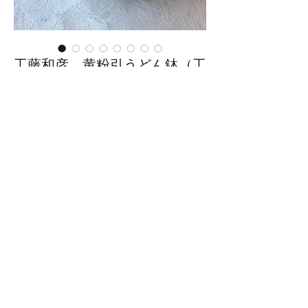
工藤和彦 黄粉引うどん鉢（工
藤-157）
価
￥6,600
格
在庫なし
■サイズ：幅16.6cm×奥行
16.2cm×高さ8.5cm
※手作りの為、大きさ、形、色、
模様がひとつずつ多少異なること
をご了承下さい。