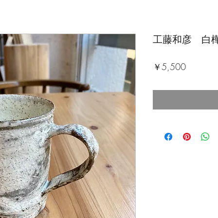
工藤和彦 白
価
￥5,500
格