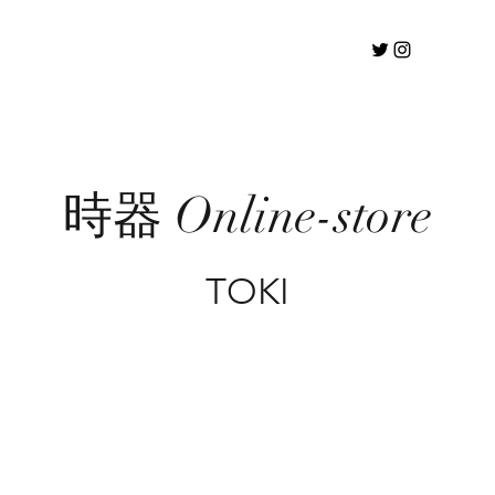
時器 Online-store
TOKI