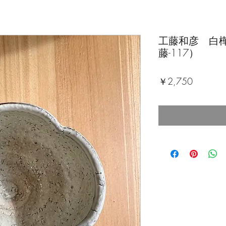
工藤和彦 白
藤-117）
価
￥2,750
格