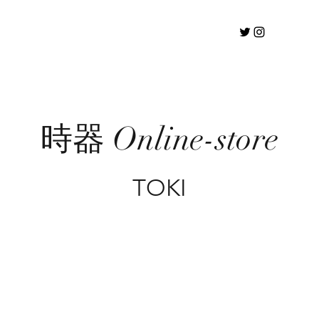
時器 Online-store
TOKI