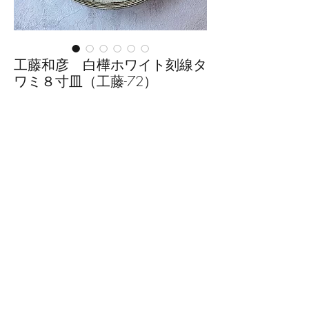
工藤和彦 白樺ホワイト刻線タ
ワミ８寸皿（工藤-72）
価
￥8,800
格
数量
*
カートに追加する
■サイズ：径約23cm×高さ4.1cm
※手作りの為、大きさ、形、色、
模様がひとつずつ多少異なること
をご了承下さい。