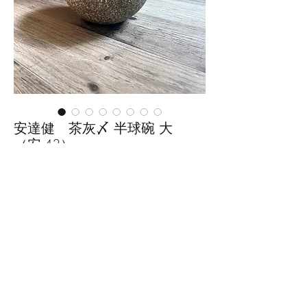
安達健 茶灰〆 半球碗 大
（安-43）
価
￥6,050
格
数量
*
カートに追加する