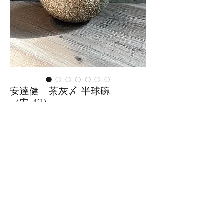
安達健 茶灰〆 半球碗
（安-42）
価
￥3,850
格
数量
*
カートに追加する