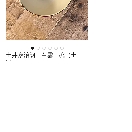
土井康治朗 白雲 椀（土ー
9）
価
￥3,960
格
数量
*
カートに追加する