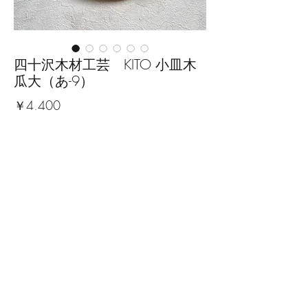
四十沢木材工芸 KITO 小皿木
瓜大（あ-9）
価
￥4,400
格
数量
*
カートに追加する
■サイズ：縦14.4cm×横18.1cm×
高さ2.1cm
※手作りの為、大きさ、形、色、
模様がひとつずつ多少異なること