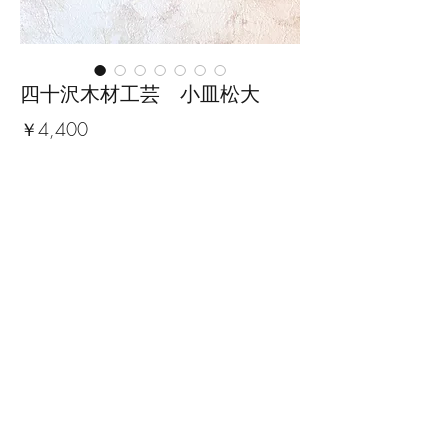
四十沢木材工芸 小皿松大
価
￥4,400
格
数量
*
カートに追加する
■サイズ：幅19cm×奥行13.3cm×
高さ1.6cm
※手作りの為、大きさ、形、色、
模様がひとつずつ多少異なること
をご了承下さい。