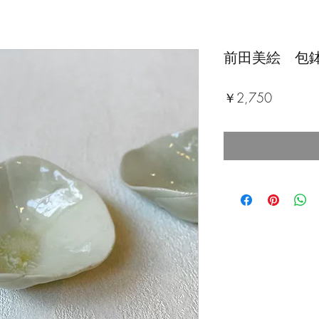
前田美絵 包鉢
価
￥2,750
格