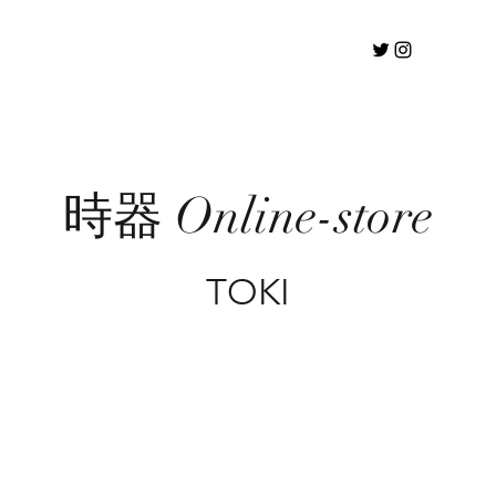
時器 Online-store
TOKI