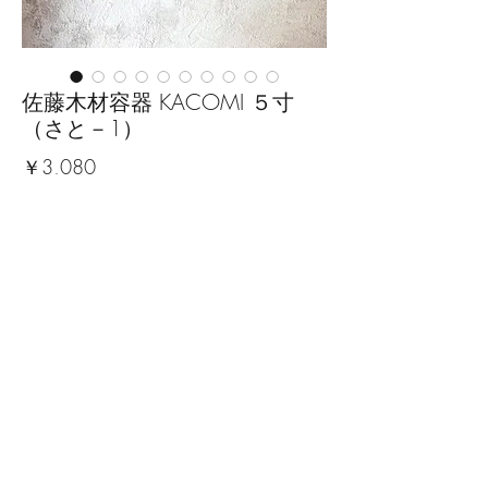
佐藤木材容器 KACOMI ５寸
（さと－1）
価
￥3,080
格
数量
*
カートに追加する
■サイズ：幅15cm×奥行15×高さ
2cm
※手作りの為、大きさ、形、色、
模様がひとつずつ多少異なること