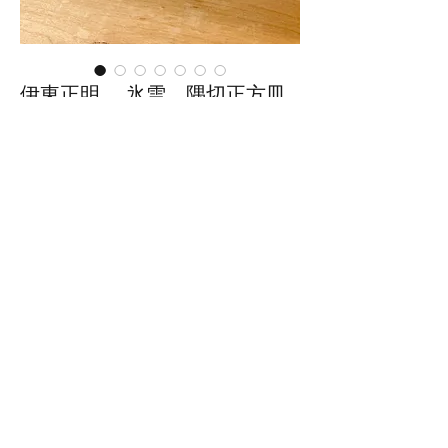
伊東正明 氷雪 隅切正方皿
(小)
価
￥2,750
格
在庫なし
サイズ：幅15.5cm×奥行15.5cm×
高さ2cm
※手作りの為、大きさ、形、色、
模様がひとつずつ多少異なること
をご了承下さい