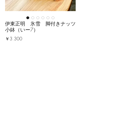
伊東正明 氷雪 脚付きナッツ
小鉢（いー7）
価
￥3,300
格
数量
*
カートに追加する
サイズ：幅11.8cm×奥行8.8cm×高
さ4cm
※手作りの為、大きさ、形、色、
模様がひとつずつ多少異なること