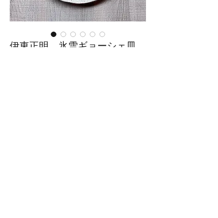
伊東正明 氷雪ギョーシェ皿
(特大)
価
￥6,600
格
在庫なし
サイズ：幅28.5cm×奥行18.5cm×
高さ2.3cm
※手作りの為、大きさ、形、色、
模様がひとつずつ多少異なること
をご了承下さい