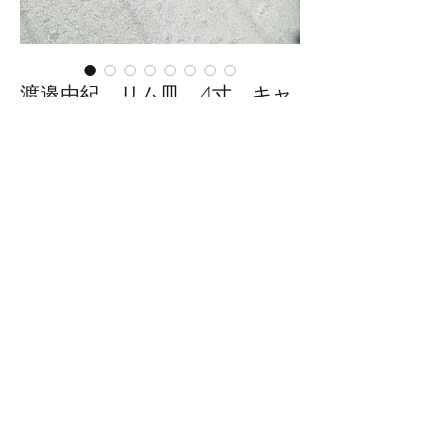
渡邉由紀 リム皿 4寸 キャ
メル
価
￥1,760
格
在庫なし
■サイズ：幅12.5cm×奥行
12.5cm×高さ1.5cm
※手作りの為、大きさ、形、色、
模様がひとつずつ多少異なること
をご了承下さい。