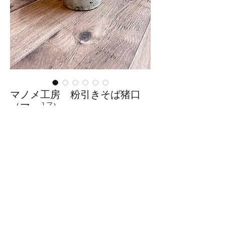
マノメ工房 粉引きそば猪口
（マー17）
価
￥1,650
格
数量
*
カートに追加する