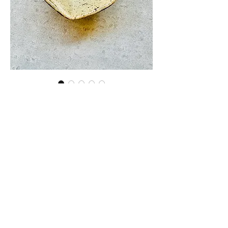
マノメ工房 六角小皿 黄（マ
ー30）
価
￥1,100
格
在庫なし
■サイズ：横9.4cm×縦9cm×高さ
3.4cm
※手作りの為、大きさ、形、色、
模様がひとつずつ多少異なること