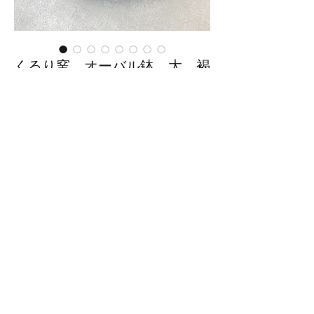
くるり窯 オーバル鉢 大 褐
色釉
価
￥4,950
格
在庫なし
■サイズ：幅26cm×奥行19cm×高
さ4.8cm
※手作りの為、大きさ、形、色、
模様がひとつずつ多少異なること
をご了承下さい。