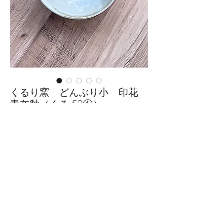
くるり窯 どんぶり小 印花
青灰釉（くる-52①）
価
￥3,520
格
数量
*
カートに追加する