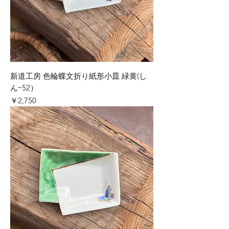
新道工房 色輪蝶文折り紙形小皿 緑黄(し
んｰ52）
価格
￥2,750