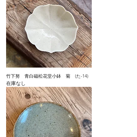
竹下努 青白磁松花堂小鉢 菊 (た-14)
在庫なし