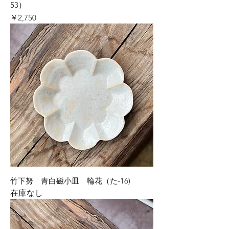
53）
価格
￥2,750
竹下努 青白磁小皿 輪花（た‐16)
在庫なし