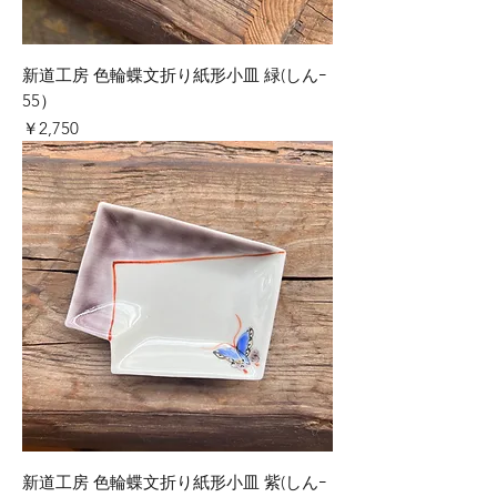
新道工房 色輪蝶文折り紙形小皿 緑(しんｰ
55）
価格
￥2,750
新道工房 色輪蝶文折り紙形小皿 紫(しんｰ